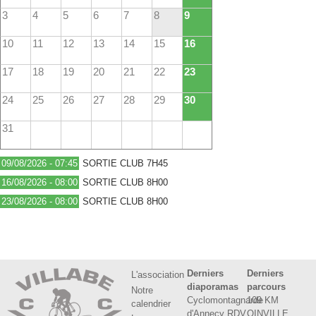
3
4
5
6
7
8
9
10
11
12
13
14
15
16
17
18
19
20
21
22
23
24
25
26
27
28
29
30
31
09/08/2026 - 07:45
SORTIE CLUB 7H45
16/08/2026 - 08:00
SORTIE CLUB 8H00
23/08/2026 - 08:00
SORTIE CLUB 8H00
Derniers
Derniers
L'association
diaporamas
parcours
Notre
Cyclomontagnarde
109 KM
calendrier
d'Annecy RDV
OINVILLE