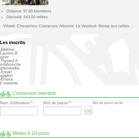
Distance: 97.00 kilomètres
Dénivelé: 543.00 mètres
Villabé- Chevannes- Courances- Arbonne -Le Vaudoué- Boissy aux cailles-...
Les inscrits
Jérémie
Laurent-B
sjore
Thyrard.A
mlabrouche
afernandes
Josian
agallon
AVieira
jf rouesne
Connexion membre
Nom d'utilisateur
*
Mot de passe
*
Mot de passe perdu
Météo à 10 jours