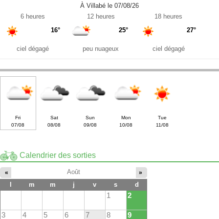
À Villabé le 07/08/26
6 heures
12 heures
18 heures
16°
25°
27°
ciel dégagé
peu nuageux
ciel dégagé
Fri
Sat
Sun
Mon
Tue
07/08
08/08
09/08
10/08
11/08
Calendrier des sorties
Août
«
»
l
m
m
j
v
s
d
1
2
3
4
5
6
7
8
9