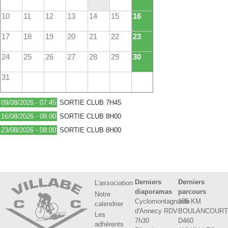
10
11
12
13
14
15
16
17
18
19
20
21
22
23
24
25
26
27
28
29
30
31
09/08/2026 - 07:45
SORTIE CLUB 7H45
16/08/2026 - 08:00
SORTIE CLUB 8H00
23/08/2026 - 08:00
SORTIE CLUB 8H00
Derniers
Derniers
L'association
diaporamas
parcours
Notre
Cyclomontagnarde
105 KM
calendrier
d'Annecy RDV
BOULANCOUR
Les
7h30
D460
adhérents