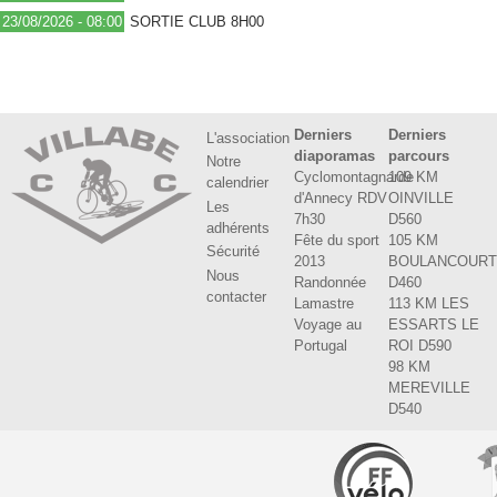
23/08/2026 - 08:00
SORTIE CLUB 8H00
Derniers
Derniers
L'association
diaporamas
parcours
Notre
Cyclomontagnarde
109 KM
calendrier
d'Annecy RDV
OINVILLE
Les
7h30
D560
adhérents
Fête du sport
105 KM
Sécurité
2013
BOULANCOUR
Nous
Randonnée
D460
contacter
Lamastre
113 KM LES
Voyage au
ESSARTS LE
Portugal
ROI D590
98 KM
MEREVILLE
D540