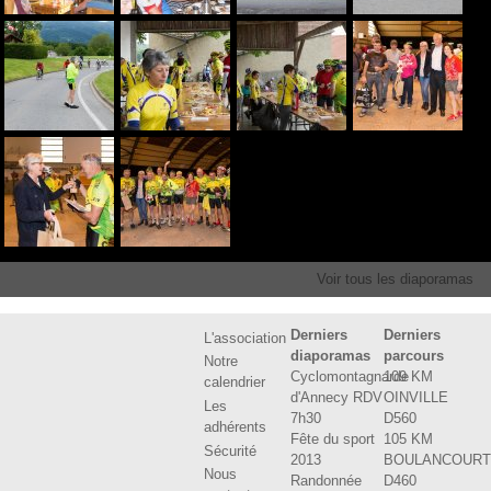
Voir tous les diaporamas
Derniers
Derniers
L'association
diaporamas
parcours
Notre
Cyclomontagnarde
109 KM
calendrier
d'Annecy RDV
OINVILLE
Les
7h30
D560
adhérents
Fête du sport
105 KM
Sécurité
2013
BOULANCOUR
Nous
Randonnée
D460