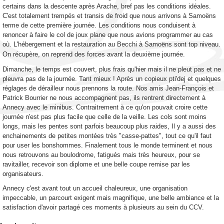
certains dans la descente après Arache, bref pas les conditions idéales.
C'est totalement trempés et transis de froid que nous arrivons à Samoëns
terme de cette première journée. Les conditions nous conduisent à
renoncer à faire le col de joux plane que nous avions programmer au cas
où.
L'hébergement et la restauration au Becchi à Samoëns sont top niveau.
On récupère, on reprend des forces avant la deuxième journée.
Dimanche, le temps est couvert, plus frais qu'hier mais il ne pleut pas et ne
pleuvra pas de la journée. Tant mieux ! Après un copieux pti'dej et quelques
réglages de dérailleur nous prennons la route. Nos amis Jean-François et
Patrick Bourrier ne nous accompagnent pas, ils rentrent directement à
Annecy avec le minibus. Contraitrement à ce qu'on pouvait croire cette
journée n'est pas plus facile que celle de la veille. Les cols sont moins
longs, mais les pentes sont parfois beaucoup plus raides, Il y a aussi des
enchainements de petites montées très "casse-pattes", tout ce qu'il faut
pour user les bonshommes. Finalement tous le monde terminent et nous
nous retrouvons au boulodrome, fatigués mais très heureux, pour se
ravitailler, recevoir son diplome et une belle coupe remise par les
organisateurs.
Annecy c'est avant tout un accueil chaleureux, une organisation
impeccable, un parcourt exigent mais magnifique, une belle ambiance et la
satisfaction d'avoir partagé ces moments à plusieurs au sein du CCV.