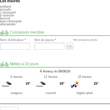
Les inscrits
prelland
pmoulin
c.bousquet
jf rouesne
lpossot
jean-christophe
afernandes
Connexion membre
Nom d'utilisateur
*
Mot de passe
*
Mot de passe perdu
Météo à 10 jours
À Annecy le 09/08/26
6 heures
12 heures
18 heures
19°
29°
25°
nuageux
couvert
légère pluie