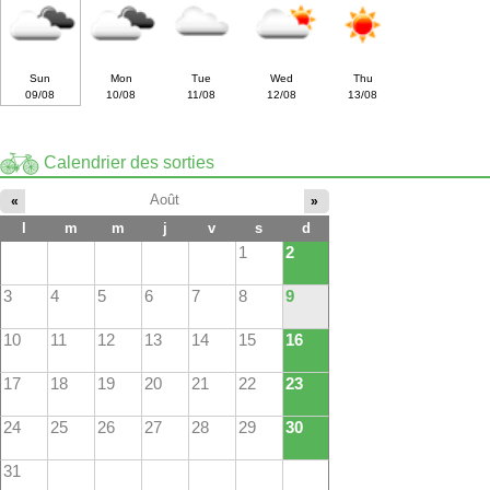
Sun
Mon
Tue
Wed
Thu
09/08
10/08
11/08
12/08
13/08
Calendrier des sorties
Août
«
»
l
m
m
j
v
s
d
1
2
3
4
5
6
7
8
9
10
11
12
13
14
15
16
17
18
19
20
21
22
23
24
25
26
27
28
29
30
31