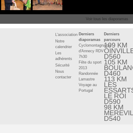
Voir tous les diaporamas
Derniers
Derniers
L'association
diaporamas
parcours
Notre
109 KM
Cyclomontagnarde
calendrier
OINVILL
d'Annecy RDV
Les
D560
7h30
adhérents
105 KM
Fête du sport
Sécurité
BOULAN
2013
Nous
D460
Randonnée
contacter
113 KM
Lamastre
LES
Voyage au
ESSART
Portugal
LE ROI
D590
98 KM
MEREVI
D540