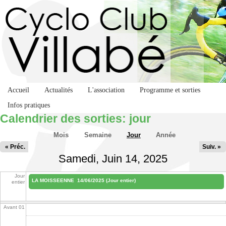
Accueil
Actualités
L'association
Programme et sorties
Infos pratiques
Calendrier des sorties: jour
Onglets principaux
Mois
Semaine
Jour
(onglet actif)
Année
« Préc.
Suiv. »
Samedi, Juin 14, 2025
Jour
LA MOISSEENNE
14/06/2025 (Jour entier)
entier
Avant 01