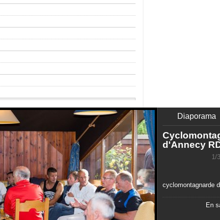
Diaporama
Cyclomonta
d'Annecy R
1/
cyclomontagnarde d
En sa