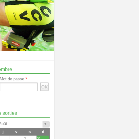
embre
Mot de passe
*
 sorties
Août
»
j
v
s
d
1
2