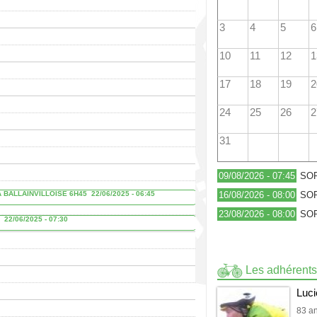
3
4
5
6
10
11
12
1
17
18
19
2
24
25
26
2
31
09/08/2026 - 07:45
SOR
 BALLAINVILLOISE 6H45
22/06/2025 - 06:45
16/08/2026 - 08:00
SOR
23/08/2026 - 08:00
SOR
22/06/2025 - 07:30
Les adhérents
Luc
83 a