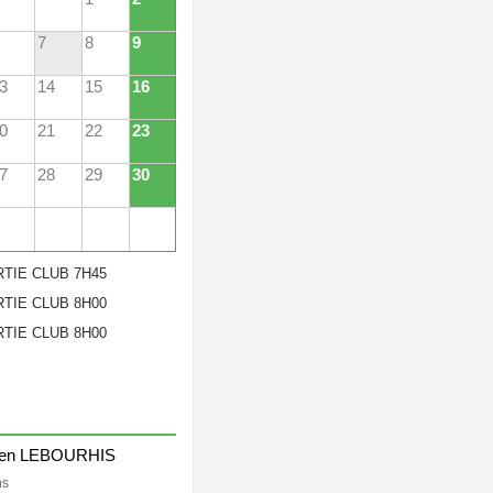
7
8
9
3
14
15
16
0
21
22
23
7
28
29
30
TIE CLUB 7H45
TIE CLUB 8H00
TIE CLUB 8H00
ien LEBOURHIS
ns