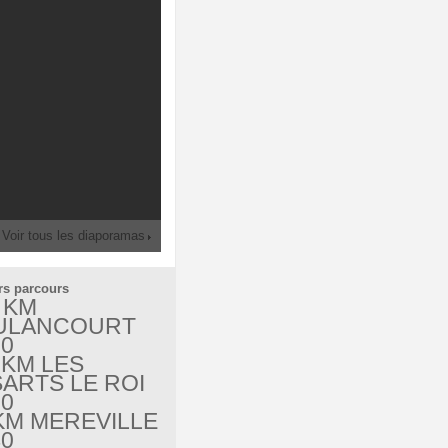
Voir tous les diaporamas
rs parcours
 KM
ULANCOURT
60
 KM LES
ARTS LE ROI
90
KM MEREVILLE
40