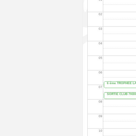
02
03
04
05
06
6 éme TROPHEE LA
07
SORTIE CLUB 7H30
08
09
10