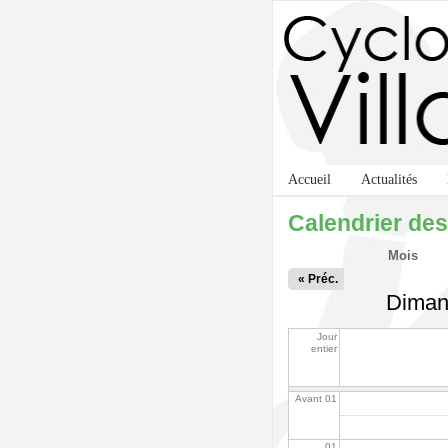
Accueil
Actualités
Calendrier des
Onglets principaux
Mois
« Préc.
Diman
Jour
entier
Avant 01
01