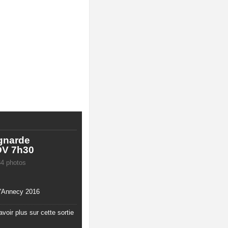
gnarde
DV 7h30
34 photos
'Annecy 2016
voir plus sur cette sortie