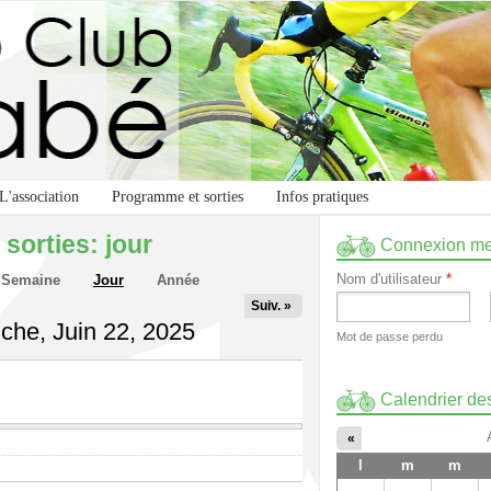
L'association
Programme et sorties
Infos pratiques
 sorties: jour
Connexion m
Nom d'utilisateur
*
Semaine
Jour
(onglet actif)
Année
Suiv. »
che, Juin 22, 2025
Mot de passe perdu
Calendrier des
«
l
m
m