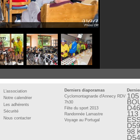
Photo DR
Derniers diaporamas
Dernie
L'association
105
Cyclomontagnarde d'Annecy RDV
Notre calendrier
BO
7h30
Les adhérents
D4
Fête du sport 2013
Sécurité
113
Randonnée Lamastre
Nous contacter
ESS
Voyage au Portugal
D5
98 
D5