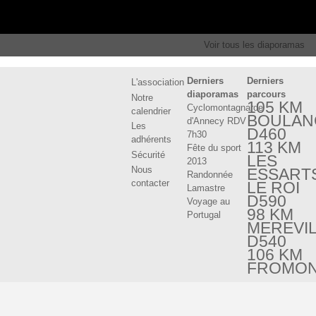
Voir tous les diaporamas
Derniers
Derniers
L'association
diaporamas
parcours
Notre
105 KM
Cyclomontagnarde
calendrier
BOULAN
d'Annecy RDV
Les
D460
7h30
adhérents
113 KM
Fête du sport
Sécurité
LES
2013
Nous
ESSART
Randonnée
contacter
LE ROI
Lamastre
D590
Voyage au
98 KM
Portugal
MEREVI
D540
106 KM
FROMO