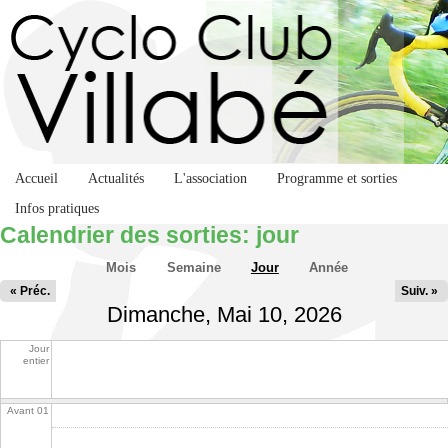
Accueil
Actualités
L'association
Programme et sorties
Infos pratiques
Calendrier des sorties: jour
Onglets principaux
Mois
Semaine
Jour
(onglet actif)
Année
« Préc.
Suiv. »
Dimanche, Mai 10, 2026
Jour
entier
Avant 01