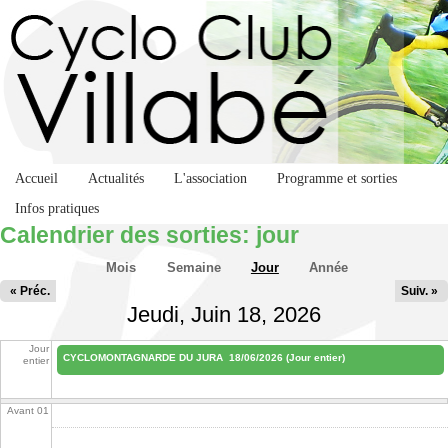
Accueil
Actualités
L'association
Programme et sorties
Infos pratiques
Calendrier des sorties: jour
Onglets principaux
Mois
Semaine
Jour
(onglet actif)
Année
« Préc.
Suiv. »
Jeudi, Juin 18, 2026
Jour
CYCLOMONTAGNARDE DU JURA
18/06/2026 (Jour entier)
entier
Avant 01