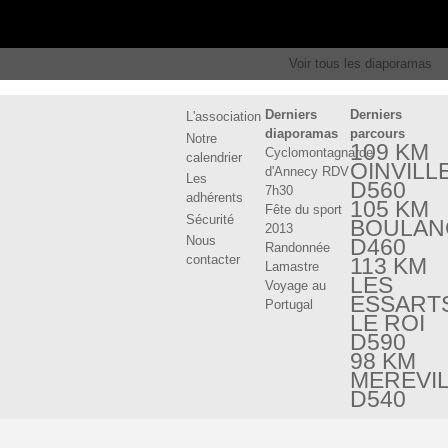
Voir tous les diaporamas
Derniers
Derniers
L'association
diaporamas
parcours
Notre
109 KM
Cyclomontagnarde
calendrier
OINVILL
d'Annecy RDV
Les
D560
7h30
adhérents
105 KM
Fête du sport
Sécurité
BOULAN
2013
Nous
D460
Randonnée
contacter
113 KM
Lamastre
LES
Voyage au
ESSART
Portugal
LE ROI
D590
98 KM
MEREVI
D540