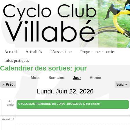
Accueil
Actualités
L'association
Programme et sorties
Infos pratiques
Calendrier des sorties: jour
Onglets principaux
Mois
Semaine
Jour
(onglet actif)
Année
« Préc.
Suiv. »
Lundi, Juin 22, 2026
Jour
CYCLOMONTAGNARDE DU JURA
18/06/2026 (Jour entier)
entier
Avant 01