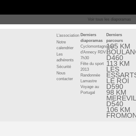
Voir tous les diaporamas
Derniers
Derniers
L'association
diaporamas
parcours
Notre
105 KM
Cyclomontagnarde
calendrier
BOULAN
d'Annecy RDV
Les
D460
7h30
adhérents
113 KM
Fête du sport
Sécurité
LES
2013
Nous
ESSART
Randonnée
contacter
LE ROI
Lamastre
D590
Voyage au
98 KM
Portugal
MEREVI
D540
106 KM
FROMO